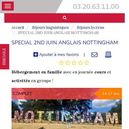
03.20.63.11.00
Toggle
navigation
Accueil
Séjours linguistiques
Séjours lycéens
SPECIAL 2ND JUIN ANGLAIS NOTTINGHAM
SPECIAL 2ND JUIN ANGLAIS NOTTINGHAM
FAVORIS
Ajouter à mes favoris
|
Hébergement en famille
avec en journée
cours
et
activités
en groupe !
COMPLET
14-17 ans