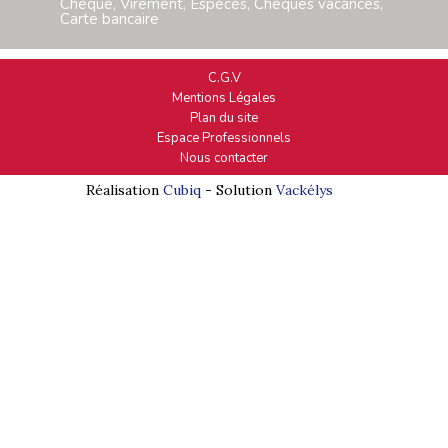
Chèque, Virement, Espèces, Chèques vacances,
Carte bancaire
C.G.V
Mentions Légales
Plan du site
Espace Professionnels
Nous contacter
Réalisation
Cubiq
- Solution
Vackélys