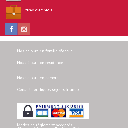
Offres d'emplois
Nos séjours en famille d'accueil
Nos séjours en résidence
Nos séjours en campus
Conseils pratiques séjours Irlande
Modes de règlement acceptés