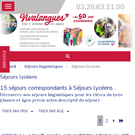
03.20.63.11.00
Toggle
navigation
FAVORIS
Accueil
Séjours linguistiques
Séjours lycéens
Séjours lycéens
15 séjours correspondants à Séjours lycéens .
Découvrez nos séjours linguistiques pour les élèves du lycée
(classes et âges précis selon descriptif du séjour)
TRIER PAR PRIX
TRIER PAR ÂGE
1
2