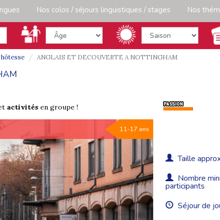
angues
Nos colos / séjours linguistiques / stages
Nos thém
e hôtesse
ANGLAIS ET DECOUVERTE A NOTTINGHAM
GHAM
et
activités
en groupe !
11-17 ans
Taille approx
Nombre minim
participants
Séjour de jo