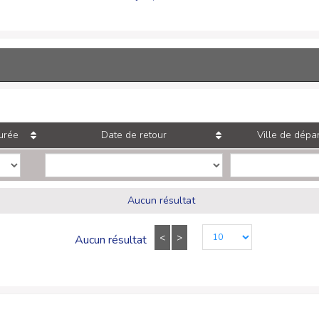
urée
Date de retour
Ville de dépar
Aucun résultat
<
>
Aucun résultat