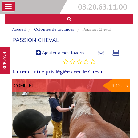
03.20.63.11.00
Toggle
navigation
Accueil
Colonies de vacances
Passion Cheval
PASSION CHEVAL
Ajouter à mes favoris
|
FAVORIS
La rencontre privilégiée avec le Cheval.
COMPLET
6-12 ans