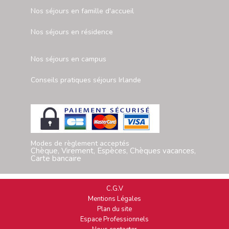
Nos séjours en famille d'accueil
Nos séjours en résidence
Nos séjours en campus
Conseils pratiques séjours Irlande
Modes de règlement acceptés
Chèque, Virement, Espèces, Chèques vacances,
Carte bancaire
C.G.V
Mentions Légales
Plan du site
Espace Professionnels