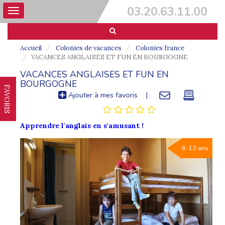
03.20.63.11.00
Toggle
navigation
Accueil
Colonies de vacances
Colonies france
VACANCES ANGLAISES ET FUN EN BOURGOGNE
VACANCES ANGLAISES ET FUN EN
BOURGOGNE
FAVORIS
Ajouter à mes favoris
|
Apprendre l'anglais en s'amusant !
6-13 ans