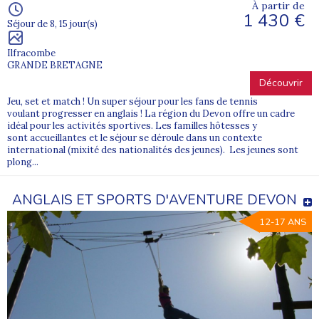
À partir de
1 430 €
Séjour de 8, 15 jour(s)
Ilfracombe
GRANDE BRETAGNE
Découvrir
Jeu, set et match ! Un super séjour pour les fans de tennis
voulant progresser en anglais ! La région du Devon offre un cadre
idéal pour les activités sportives. Les familles hôtesses y
sont accueillantes et le séjour se déroule dans un contexte
international (mixité des nationalités des jeunes). Les jeunes sont
plong...
ANGLAIS ET SPORTS D'AVENTURE DEVON
12-17 ANS