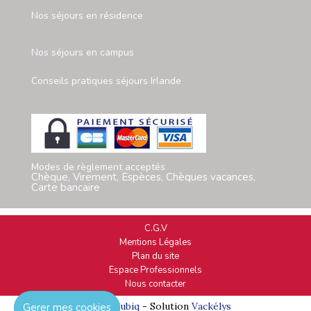
Nos séjours en résidence
Nos séjours en campus
Conseils pratiques séjours Irlande
Modes de règlement acceptés
Chèque, Virement, Espèces, Chèques vacances,
Carte bancaire
C.G.V
Mentions Légales
Plan du site
Espace Professionnels
Nous contacter
Réalisation
Cubiq
- Solution
Vackélys
Gerer mes cookies