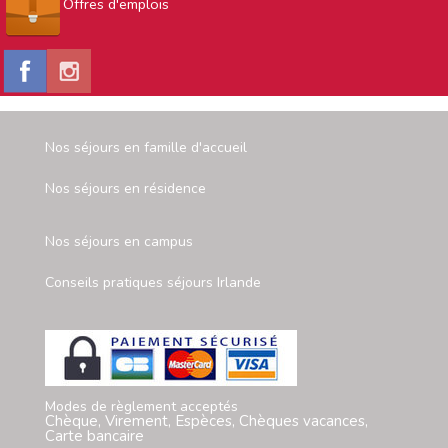
Offres d'emplois
Nos séjours en famille d'accueil
Nos séjours en résidence
Nos séjours en campus
Conseils pratiques séjours Irlande
Modes de règlement acceptés
Chèque, Virement, Espèces, Chèques vacances,
Carte bancaire