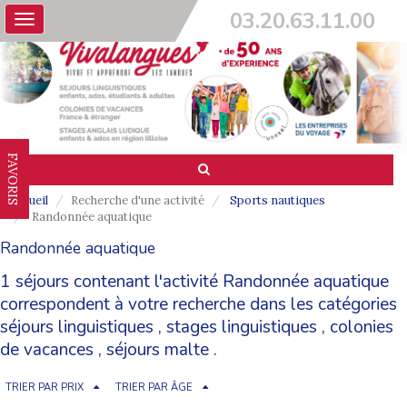
03.20.63.11.00
Toggle
navigation
FAVORIS
Accueil
Recherche d'une activité
Sports nautiques
Randonnée aquatique
Randonnée aquatique
1 séjours contenant l'activité Randonnée aquatique
correspondent à votre recherche dans les catégories
séjours linguistiques
,
stages linguistiques
,
colonies
de vacances
,
séjours malte
.
TRIER PAR PRIX
TRIER PAR ÂGE