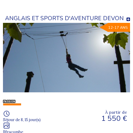
ANGLAIS ET SPORTS D'AVENTURE DEVON
12-17 ANS
À partir de
1 550 €
Séjour de 8, 15 jour(s)
Ilfracombe