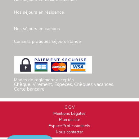
Nos séjours en résidence
Nos séjours en campus
Conseils pratiques séjours Irlande
Modes de règlement acceptés
Chèque, Virement, Espèces, Chèques vacances,
Carte bancaire
C.G.V
Mentions Légales
Plan du site
Espace Professionnels
Nous contacter