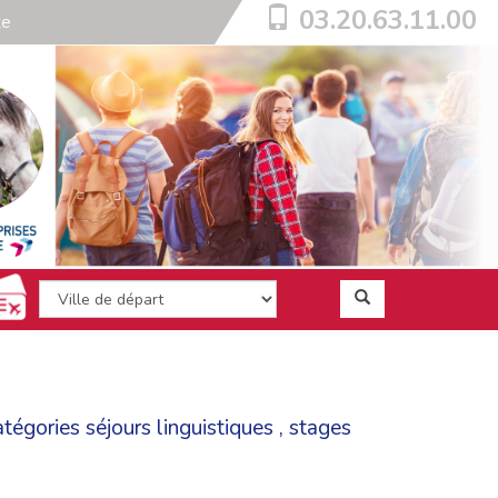
03.20.63.11.00
te
catégories
séjours linguistiques
,
stages