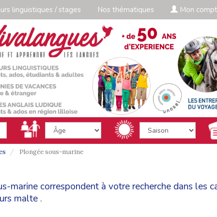
urs linguistiques / stages
Nos thématiques
Mon comp
es
Plongée sous-marine
ous-marine correspondent à votre recherche dans les 
urs malte
.