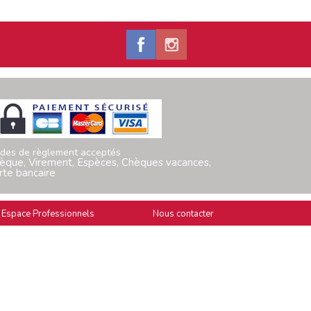
des de règlement acceptés
èque, Virement, Espèces, Chèques vacances,
rte bancaire
Espace Professionnels
Nous contacter