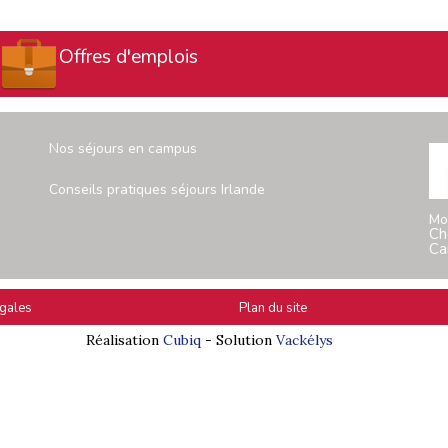
Offres d'emplois
Nos séjours en campus
Conseils pratiques séjours Irlande
Mo
Ch
Ca
gales
Plan du site
Réalisation
Cubiq
- Solution
Vackélys