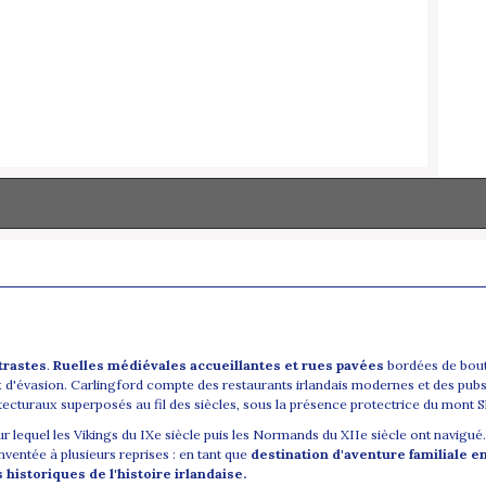
trastes
.
Ruelles médiévales accueillantes et rues pavées
bordées de bouti
x d'évasion. Carlingford compte des restaurants irlandais modernes et des pubs-é
ecturaux superposés au fil des siècles, sous la présence protectrice du mont Slie
 lequel les Vikings du IXe siècle puis les Normands du XIIe siècle ont navigué. P
éinventée à plusieurs reprises : en tant que
destination d'aventure familiale en
s historiques de l'histoire irlandaise.