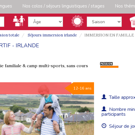
angues
Nos colos / séjours linguistiques / stages
Nos thém
ion totale
Séjours immersion irlande
IMMERSION EN FAMILLE 
TIF - IRLANDE
 vie familiale & camp multi-sports, sans cours
12-16 ans
Taille approx
Nombre minim
participants
Séjour de jo