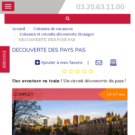
03.20.63.11.00
Toggle
navigation
Accueil
Colonies de vacances
Colonies et circuits découverte étranger
DECOUVERTE DES PAYS PAS
DECOUVERTE DES PAYS PAS
FAVORIS
Ajouter à mes favoris
|
Une aventure en train !
Un circuit découverte du pays !
COMPLET
14-17 ans