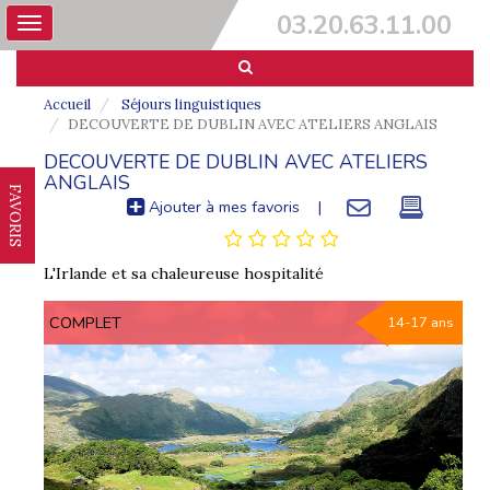
03.20.63.11.00
Toggle
navigation
Accueil
Séjours linguistiques
DECOUVERTE DE DUBLIN AVEC ATELIERS ANGLAIS
DECOUVERTE DE DUBLIN AVEC ATELIERS
ANGLAIS
FAVORIS
Ajouter à mes favoris
|
L'Irlande et sa chaleureuse hospitalité
COMPLET
14-17 ans