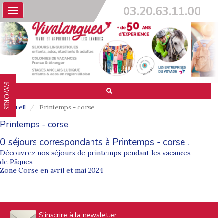
03.20.63.11.00
Toggle
navigation
FAVORIS
Accueil
Printemps - corse
Printemps - corse
0 séjours correspondants à Printemps - corse .
Découvrez nos séjours de printemps pendant les vacances
de Pâques
Zone Corse en avril et mai 2024
S'inscrire à la newsletter