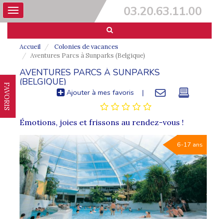
03.20.63.11.00
Toggle
navigation
Accueil
Colonies de vacances
Aventures Parcs à Sunparks (Belgique)
AVENTURES PARCS À SUNPARKS
(BELGIQUE)
FAVORIS
Ajouter à mes favoris
|
Émotions, joies et frissons au rendez-vous !
6-17 ans