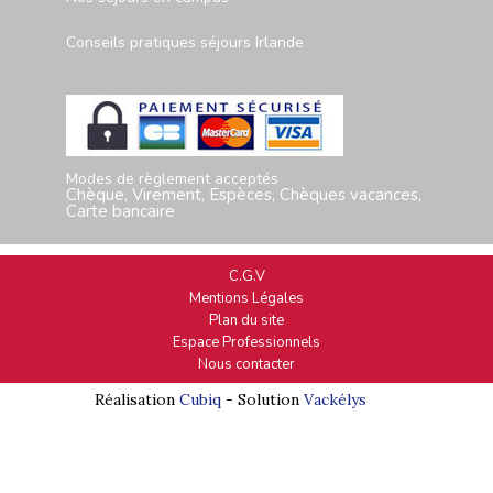
Conseils pratiques séjours Irlande
Modes de règlement acceptés
Chèque, Virement, Espèces, Chèques vacances,
Carte bancaire
C.G.V
Mentions Légales
Plan du site
Espace Professionnels
Nous contacter
Réalisation
Cubiq
- Solution
Vackélys