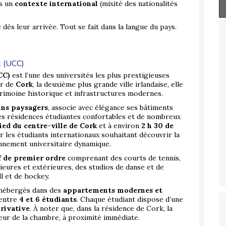
ns un
contexte international
(mixité des nationalités
dès leur arrivée. Tout se fait dans la langue du pays.
k (UCC)
CC)
est l’une des universités les plus prestigieuses
ur de
Cork
, la deuxième plus grande ville irlandaise, elle
atrimoine historique et infrastructures modernes.
dins paysagers
, associe avec élégance ses bâtiments
des résidences étudiantes confortables et de nombreux
ied du centre-ville de Cork
et à environ
2 h 30 de
ur les étudiants internationaux souhaitant découvrir la
onnement universitaire dynamique.
 de premier ordre
comprenant des courts de tennis,
rieures et extérieures, des studios de danse et de
ll et de hockey.
 hébergés dans des
appartements modernes et
 entre
4 et 6 étudiants
. Chaque étudiant dispose d’une
privative
. À noter que, dans la résidence de Cork, la
rieur de la chambre, à proximité immédiate.