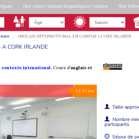
angues
Nos colos / séjours linguistiques / stages
Nos thém
onaux
ANGLAIS INTERNATIONAL EN CAMPUS A CORK IRLANDE
 A CORK IRLANDE
 contexte intenational
.
Cours d'
anglais et
12-17 ans
Taille approx
Nombre minim
participants
Séjour de jo