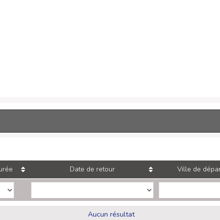
urée
Date de retour
Ville de dépar
Aucun résultat