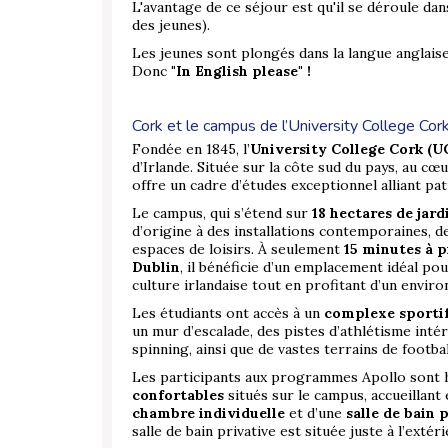
L'avantage de ce séjour est qu'il se déroule da
des jeunes).
Les jeunes sont plongés dans la langue anglaise 
Donc
"In English please" !
Cork et le campus de l’University College Cor
Fondée en 1845, l’
University College Cork (U
d’Irlande. Située sur la côte sud du pays, au cœ
offre un cadre d’études exceptionnel alliant p
Le campus, qui s’étend sur
18 hectares de jar
d’origine à des installations contemporaines, 
espaces de loisirs. À seulement
15 minutes à p
Dublin
, il bénéficie d’un emplacement idéal po
culture irlandaise tout en profitant d’un envir
Les étudiants ont accès à un
complexe sportif
un mur d’escalade, des pistes d’athlétisme inté
spinning, ainsi que de vastes terrains de footba
Les participants aux programmes Apollo sont
confortables
situés sur le campus, accueillant
chambre individuelle
et d’une
salle de bain 
salle de bain privative est située juste à l’exté