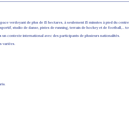
space verdoyant de plus de 15 hectares, à seulement 15 minutes à pied du centr
portif, studio de danse, pistes de running, terrain de hockey et de football,… t
s un contexte international avec des participants de plusieurs nationalités.
s variées.
ria.