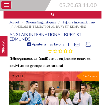
03.20.63.11.00
Toggle
navigation
Accueil
Séjours linguistiques
Séjours internationaux
ANGLAIS INTERNATIONAL BURY ST EDMUNDS
ANGLAIS INTERNATIONAL BURY ST
EDMUNDS
FAVORIS
Ajouter à mes favoris
|
Hébergement en famille
avec en journée
cours
et
activités
en groupe international !
COMPLET
14-17 ans