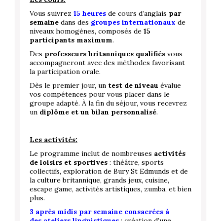
Vous suivrez
15 heures
de cours d’anglais
par
semaine
dans des
groupes internationaux
de
niveaux homogènes, composés de
15
participants maximum
.
Des
professeurs britanniques qualifiés
vous
accompagneront avec des méthodes favorisant
la participation orale.
Dès le premier jour, un
test de niveau
évalue
vos compétences pour vous placer dans le
groupe adapté. À la fin du séjour, vous recevrez
un
diplôme et un bilan personnalisé
.
Les activités:
Le programme inclut de nombreuses
activités
de loisirs et sportives
: théâtre, sports
collectifs, exploration de Bury St Edmunds et de
la culture britannique, grands jeux, cuisine,
escape game, activités artistiques, zumba, et bien
plus.
3 après midis par semaine
consacrées à
des
ateliers linguistiques
: création d’une