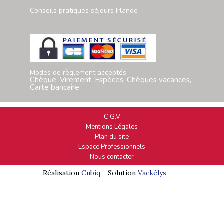
Conseils pratiques séjours Irlande
Modes de règlement acceptés
Chèque, Virement, Espèces, Chèques vacances,
Carte bancaire
C.G.V
Mentions Légales
Plan du site
Espace Professionnels
Nous contacter
Réalisation
Cubiq
- Solution
Vackélys