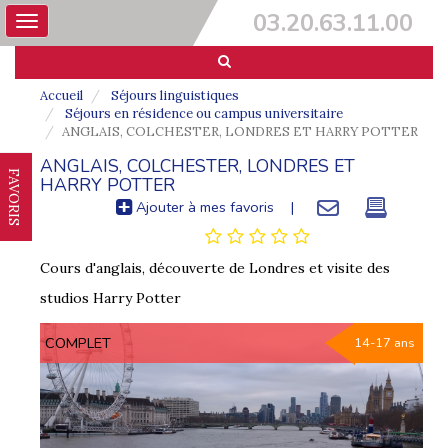
03.20.63.11.00
Toggle
navigation
Accueil
Séjours linguistiques
Séjours en résidence ou campus universitaire
ANGLAIS, COLCHESTER, LONDRES ET HARRY POTTER
ANGLAIS, COLCHESTER, LONDRES ET
FAVORIS
HARRY POTTER
Ajouter à mes favoris
|
Cours d'anglais, découverte de Londres et visite des
studios Harry Potter
COMPLET
14-17 ans