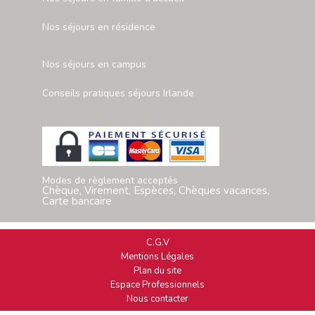
Nos séjours en résidence
Nos séjours en campus
Conseils pratiques séjours Irlande
Modes de règlement acceptés
Chèque, Virement, Espèces, Chèques vacances,
Carte bancaire
C.G.V
Mentions Légales
Plan du site
Espace Professionnels
Nous contacter