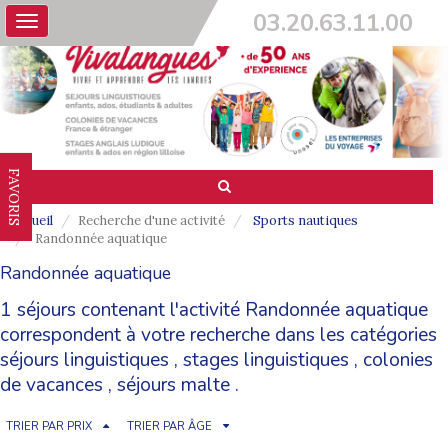
03.20.63.11.00
Toggle
navigation
FAVORIS
Accueil
Recherche d'une activité
Sports nautiques
Randonnée aquatique
Randonnée aquatique
1 séjours contenant l'activité Randonnée aquatique
correspondent à votre recherche dans les catégories
séjours linguistiques
,
stages linguistiques
,
colonies
de vacances
,
séjours malte
.
TRIER PAR PRIX
TRIER PAR ÂGE