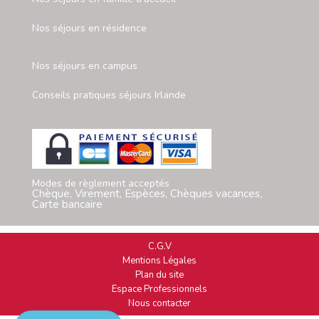
Nos séjours en résidence
Nos séjours en campus
Conseils pratiques séjours Irlande
Modes de règlement acceptés
Chèque, Virement, Espèces, Chèques vacances,
Carte bancaire
C.G.V
Mentions Légales
Plan du site
Espace Professionnels
Nous contacter