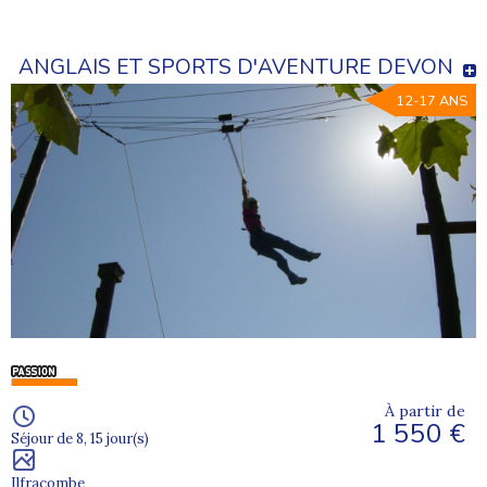
ANGLAIS ET SPORTS D'AVENTURE DEVON
12-17 ANS
À partir de
1 550 €
Séjour de 8, 15 jour(s)
Ilfracombe