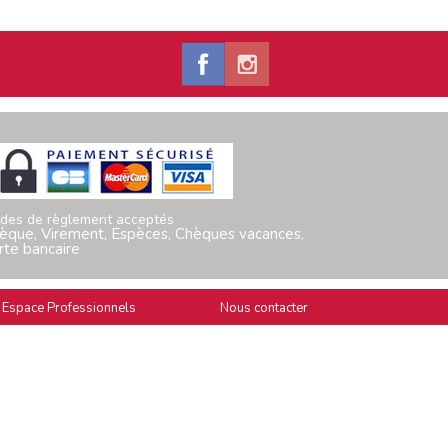
des de règlement acceptés
èque, Virement, Espèces, Chèques vacances,
rte bancaire
Espace Professionnels
Nous contacter