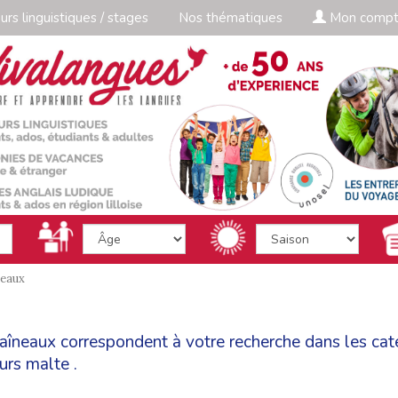
urs linguistiques / stages
Nos thématiques
Mon comp
neaux
traîneaux correspondent à votre recherche dans les ca
urs malte
.