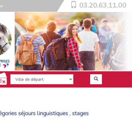
03.20.63.11.00
te
tégories
séjours linguistiques
,
stages