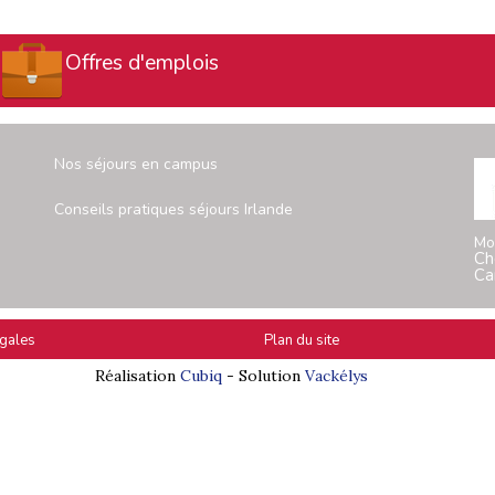
Offres d'emplois
Nos séjours en campus
Conseils pratiques séjours Irlande
Mo
Ch
Ca
gales
Plan du site
Réalisation
Cubiq
- Solution
Vackélys